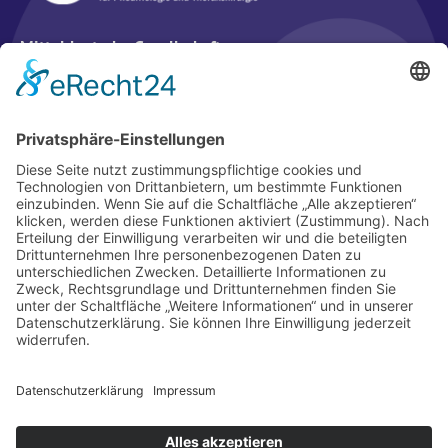
Mitteldeutsche Gesellschaft
für Pneumologie und Thoraxchirurgie e. V. (MDGP)
Geschäftsstelle
c/o wikonect GmbH
Hagenauer Str. 53
65203 Wiesbaden
Tel.: 0611 / 204809-260
E-Mail:
info(at)mdgp.de
Mitglied werden
Kontakt
Satzung
Impressum
Partner
Datenschutz
2026 © MDGP