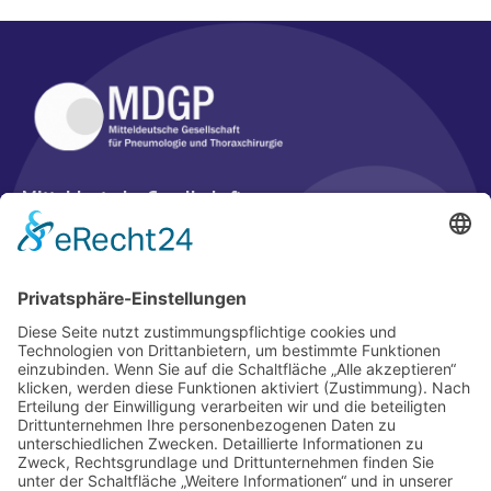
Mitteldeutsche Gesellschaft
für Pneumologie und Thoraxchirurgie e. V. (MDGP)
Geschäftsstelle
c/o wikonect GmbH
Hagenauer Str. 53
65203 Wiesbaden
Tel.: 0611 / 204809-260
E-Mail:
info(at)mdgp.de
Mitglied werden
Kontakt
Satzung
Impressum