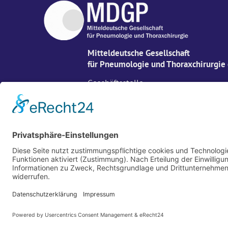
Mitteldeutsche Gesellschaft
für Pneumologie und Thoraxchirurgie 
Geschäftsstelle
c/o wikonect GmbH
Hagenauer Str. 53
65203 Wiesbaden
Tel.: 0611 / 204809-260
E-Mail:
info(at)mdgp.de
2026 © MDGP