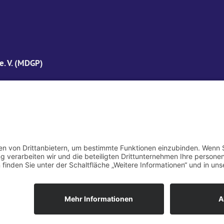
e. V. (MDGP)
Mitglied werden
Partn
Satzung
Konta
Gestaltu